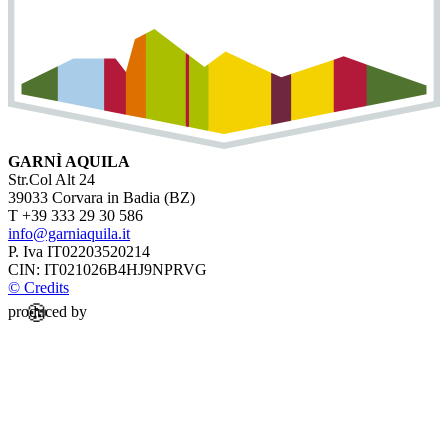
GARNÌ AQUILA
Str.Col Alt 24
39033 Corvara in Badia (BZ)
T +39 333 29 30 586
info@garniaquila.it
P. Iva IT02203520214
CIN: IT021026B4HJ9NPRVG
© Credits
🍪
produced by