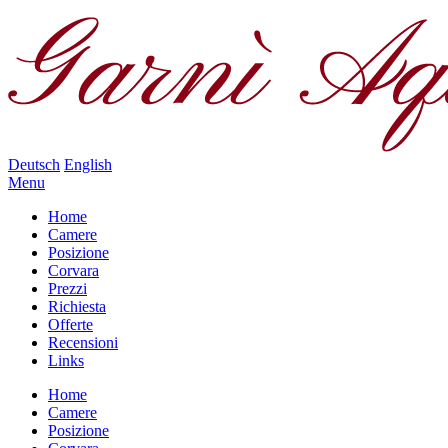
Deutsch
English
Menu
Home
Camere
Posizione
Corvara
Prezzi
Richiesta
Offerte
Recensioni
Links
Home
Camere
Posizione